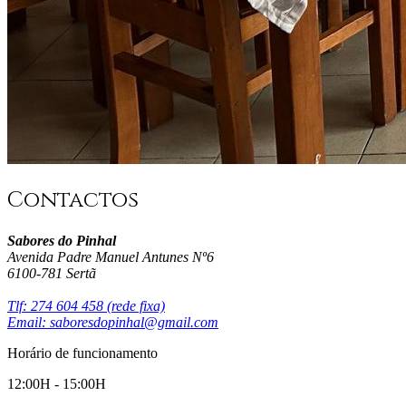
Contactos
Sabores do Pinhal
Avenida Padre Manuel Antunes Nº6
6100-781 Sertã
Tlf:
274 604 458
(rede fixa)
Email:
saboresdopinhal@gmail.com
Horário de funcionamento
12:00H - 15:00H