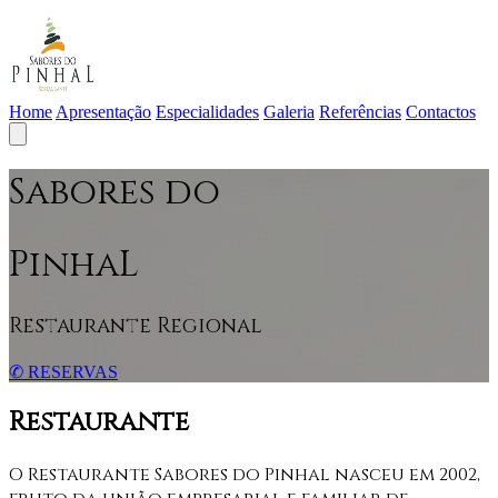
Home
Apresentação
Especialidades
Galeria
Referências
Contactos
S
abores do
P
inha
L
Restaurante Regional
✆
RESERVAS
Restaurante
O Restaurante Sabores do Pinhal nasceu em 2002,